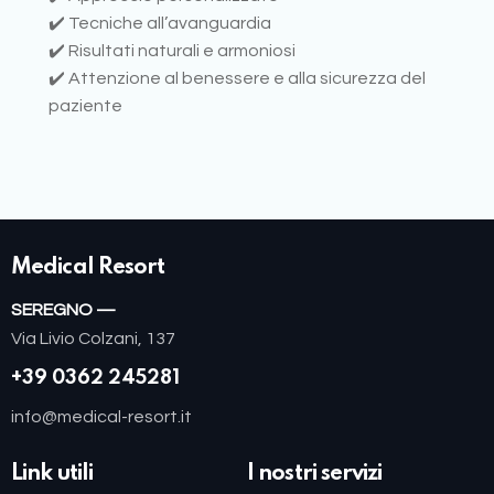
✔️ Tecniche all’avanguardia
✔️ Risultati naturali e armoniosi
✔️ Attenzione al benessere e alla sicurezza del
paziente
Medical Resort
SEREGNO —
Via Livio Colzani, 137
+39 0362 245281
info@medical-resort.it
Link utili
I nostri servizi