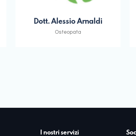
Dott. Alessio Arnaldi
Osteopata
I nostri servizi
Soc