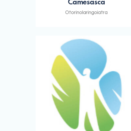
Camesasca
Otorinolaringoiatra