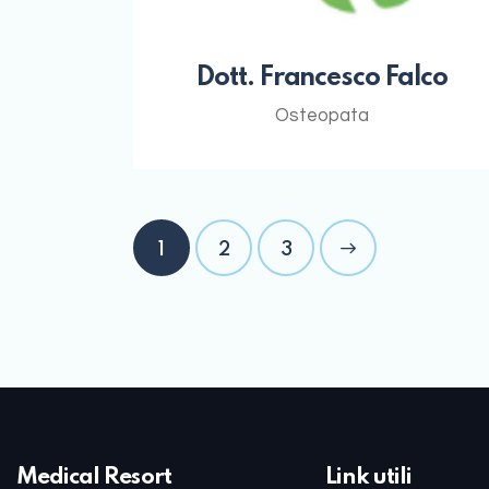
Dott. Francesco Falco
Osteopata
1
2
>
3
Medical Resort
Link utili